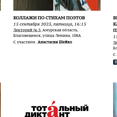
КОЛЛАЖИ ПО СТИХАМ ПОЭТОВ
В
15
сентября
2023
,
пятница
,
16:15
К
Лекторий № 3
, Амурская область,
П
Благовещенск, улица Ленина, 108А
1
С участием:
Анастасия Шейко
Л
Б
С
П