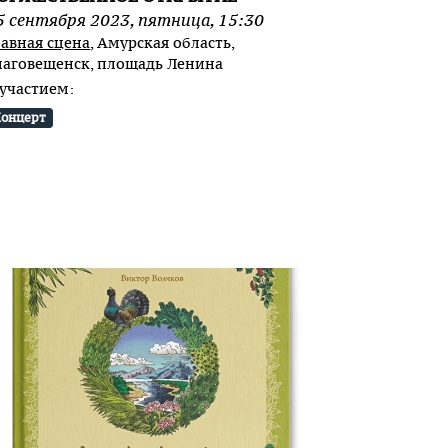
5
сентября
2023
,
пятница
,
15:30
лавная сцена
, Амурская область,
лаговещенск, площадь Ленина
 участием:
онцерт