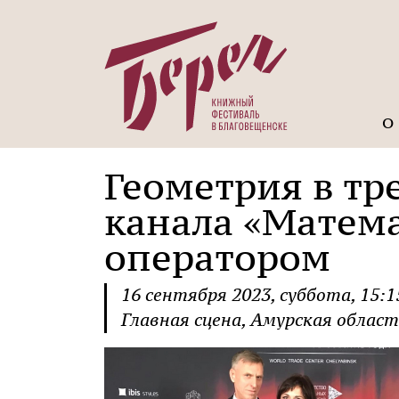
О
Геометрия в тре
канала «Матема
оператором
16
сентября
2023
,
суббота
,
15:1
Главная сцена
, Амурская област