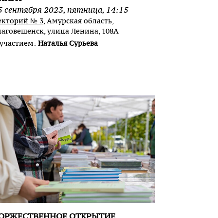
5
сентября
2023
,
пятница
,
14:15
екторий № 3
, Амурская область,
лаговещенск, улица Ленина, 108А
 участием:
Наталья Сурьева
ОРЖЕСТВЕННОЕ ОТКРЫТИЕ