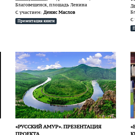
Благовещенск, площадь Ленина
Л
Б
С участием:
Денис Маслов
С
Презентация книги
П
«РУССКИЙ АМУР». ПРЕЗЕНТАЦИЯ
«
ПРОЕКТА
К