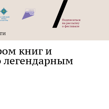
Подписаться
на рассылку
о фестивале
ТИ
ром книг и
о легендарным